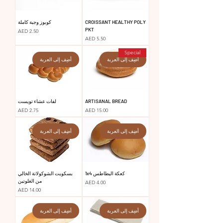
CROISSANT HEALTHY POLY
كوبوز وجبة كاملة
PKT
السعر
AED 2.50
السعر
AED 5.50
Special
أضِف إلى العربة
أضِف إلى العربة
ARTISANAL BREAD
لفات عشاء تويست
السعر
السعر
AED 2.75
AED 15.00
أضِف إلى العربة
أضِف إلى العربة
كعكة البطاطس 1x4
بسكويت الشوكولاتة الخالي
من الغلوتين
السعر
AED 4.00
السعر
AED 14.00
أضِف إلى العربة
أضِف إلى العربة