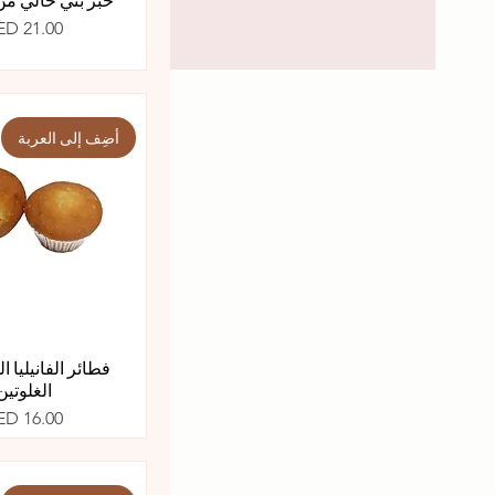
السعر
ED 21.00
أضِف إلى العربة
فطائر الفانيليا ا
الغلوتين
السعر
ED 16.00