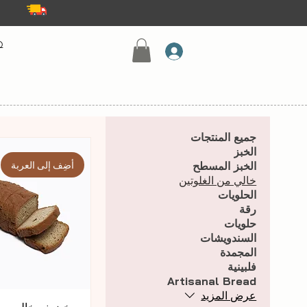
Q
جميع المنتجات
الخبز
أضِف إلى العربة
الخبز المسطح
خالي من الغلوتين
الحلويات
رقة
حلويات
السندويشات
المجمدة
فلبينية
Artisanal Bread
عرض المزيد
خبز بني خالي من 