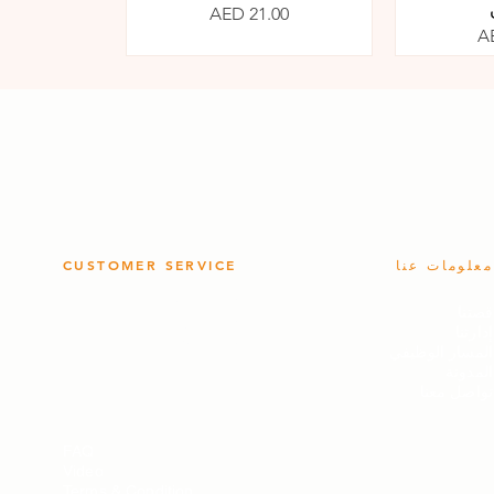
السعر
AED 21.00
A
معلومات عنا
CUSTOMER SERVICE
- سياسة الجودة
-
قصتنا
- سياسة الخصوصية
-
إدارتنا
- سياسة العائدات
-
المسار الوظيفي
-
المدونة
تواصل معنا
FAQ
Video
Terms & Condition