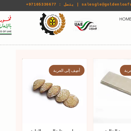
salesgle@goldenloaf
+97165336677 : يتصل |
HOM
ربة
أضِف إلى العربة
بوسة الخالية من
معمول بيستا خالي من الغلوتين