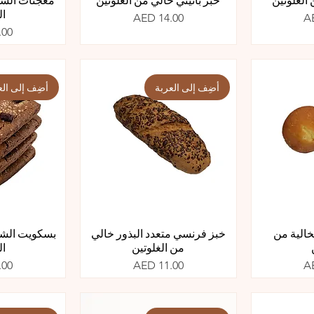
ال
السعر
AED 14.00
A
الس
.00
أضِف إلى العربة
أضِف إلى الع
لخالية من
خبز فرنسي متعدد البذور خالي
بسكويت الشوك
من الغلوتين
ال
السعر
الس
.00
AED 11.00
A