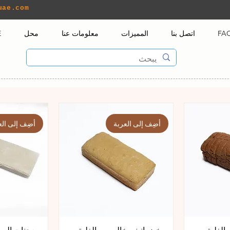
uae.com
FA
اتصل بنا
المميزات
معلومات عنا
محل
E
أضِف إلى العربة
أضِف إلى الع
الغلوتين
خبز بانيني خالي من الغلوتين
معجنات السم