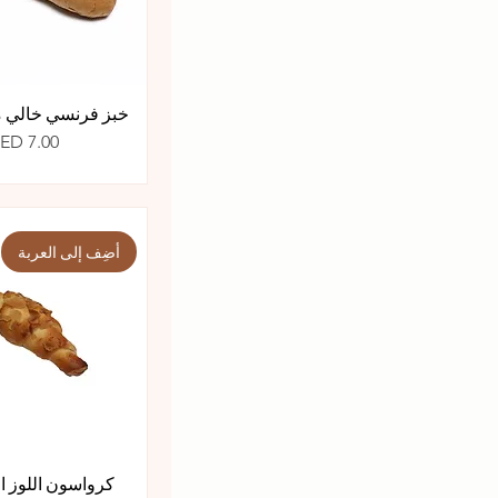
خبز فرنسي خالي م
السعر
ED 7.00
أضِف إلى العربة
كرواسون اللوز ا