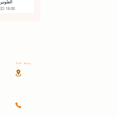
الغلوتين
السعر
ED 18.00
نبذة عنا
شارع الوحدة
المنطقة الصناعية 4
الشارقة، الإمارات العربية المتحدة
+971 65336677
+971 507365121