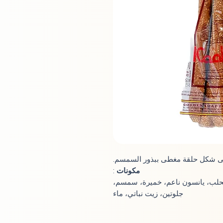
ى شكل حلقة مغطى ببذور السمسم.
مكونات
:
حلب، يانسون ناعم، خميرة، سمسم،
جلوتين، زيت نباتي، ماء