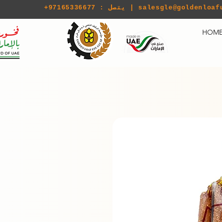
salesgle@goldenloaf
+97165336677 : يتصل |
HOM