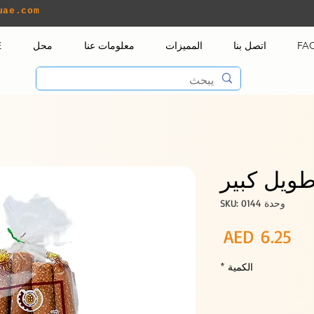
uae.com
FA
اتصل بنا
المميزات
معلومات عنا
محل
E
ويل كبير
وحدة SKU: 0144
السعر
AED 6.25
الكمية
*