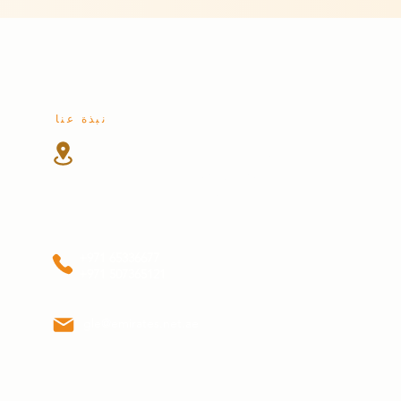
نبذة عنا
شارع الوحدة
المنطقة الصناعية 4
الشارقة، الإمارات العربية المتحدة
+971 65336677
+971 507365121
gle@emirates.net.ae