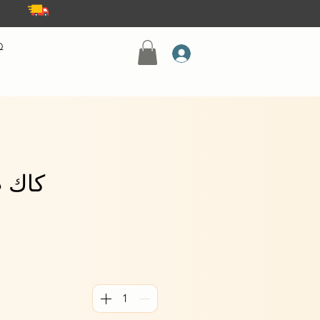
Q
كاك ط