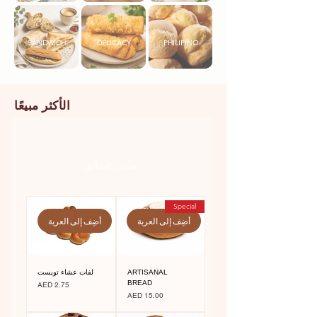
SANDWICH
DELICACY
PHILIPINO
الأكثر مبيعًا
تحميل السابق
Special
أضِف إلى العربة
أضِف إلى العربة
ARTISANAL
لفات عشاء تويست
BREAD
السعر
AED 2.75
السعر
AED 15.00