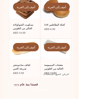
أضِف إلى العربة
أضِف إلى العربة
كعكة البطاطس 1x4
بسكويت الشوكولاتة
الخالي من الغلوتين
السعر
AED 4.00
السعر
AED 14.00
أضِف إلى العربة
أضِف إلى العربة
معجنات السمبوسة
لفائف ساندويتش
الخالية من الغلوتين
شريحة الجبن
السعر
السعر
AED 3.50
AED 10.00
عرض جميع المنتجات
قصتنا منذ عام 1979
تحميل المزيد
يُعد جولدن لوف أحد أكثر الأسماء
ثقةً في دولة الإمارات العربية