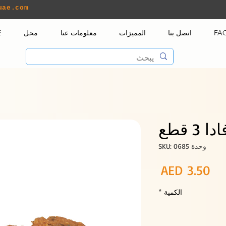
uae.com
FA
اتصل بنا
المميزات
معلومات عنا
محل
E
3 قطع
وحدة SKU: 0685
السعر
AED 3.50
الكمية
*