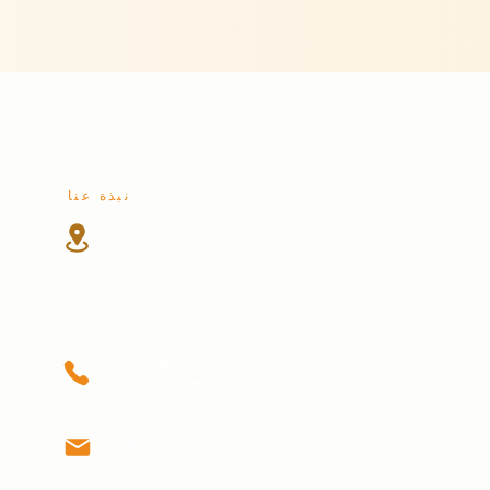
نبذة عنا
شارع الوحدة
المنطقة الصناعية 4
الشارقة، الإمارات العربية المتحدة
+971 65336677
+971 507365121
gle@emirates.net.ae