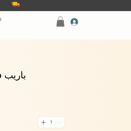
Q
باريب فادا 