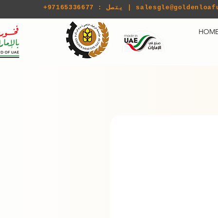
salesgle@goldenloaf
+97165336677 : يتصل |
HOM