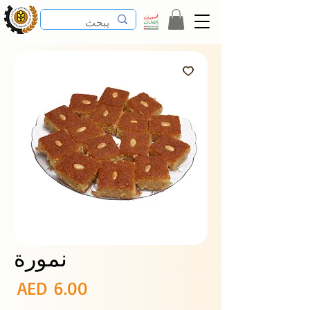
نمورة
ال
AED 6.00