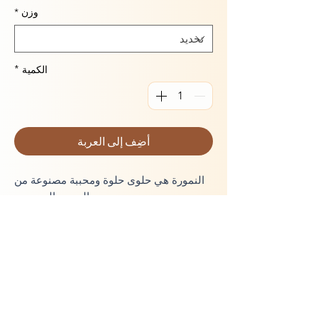
وزن
*
الكمية
*
أضِف إلى العربة
النمورة هي حلوى حلوة ومحببة مصنوعة من
السميد المحمص.
مكونات
:
سميد، جوز هند، بيكنج باودر، سمن، محلب،
فانيليا بودرة، لوز، سكر، ماء
الوزن
: 300 جرام
توصيل