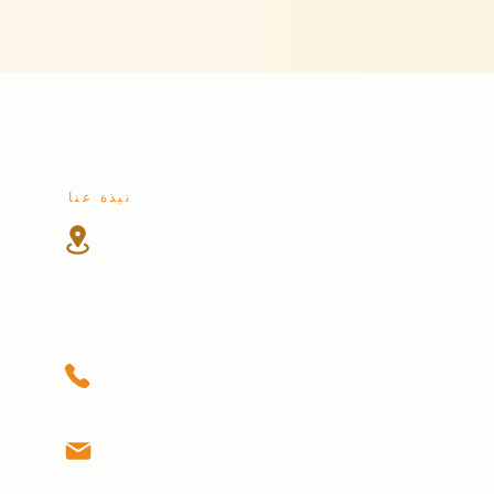
نبذة عنا
شارع الوحدة
المنطقة الصناعية 4
الشارقة، الإمارات العربية المتحدة
+971 65336677
+971 507365121
gle@emirates.net.ae