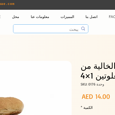
uae.com
FA
اتصل بنا
المميزات
معلومات عنا
محل
E
لخالية من
وتين 1×4
وحدة SKU: 0176
السعر
AED 14.00
الكمية
*