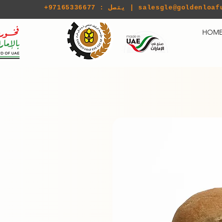
salesgle@goldenloaf
+97165336677 : يتصل |
HOM