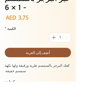
- 1 × 6
ال
AED 3.75
الكمية
*
أضِف إلى العربة
كعك البرجر بالسمسم طرية ورقيقة ولها نكهة
سمسم خفيفة.
مكونات:
دقيق القمح، سكر، ملح، محسن خبز، خميرة،
دهون نباتية، كالسيوم، بذور السمسم، جلوتين،
ماء.